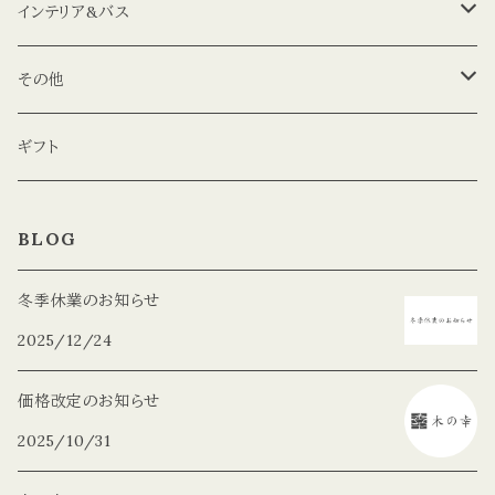
コップ
インテリア&バス
プレート
花瓶
その他
コースター
エッセンシャルオイル
マグネット
ギフト
カッティングボード
芳香蒸留水
パズル
BLOG
バスソルト
冬季休業のお知らせ
2025/12/24
バスボム
価格改定のお知らせ
2025/10/31