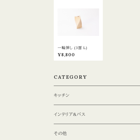
一輪挿し (3面 L)
¥8,800
CATEGORY
キッチン
コップ
インテリア&バス
プレート
花瓶
その他